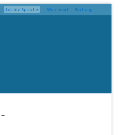
Leichte Sprache
Warenkorb
|
Buchung
.
 –