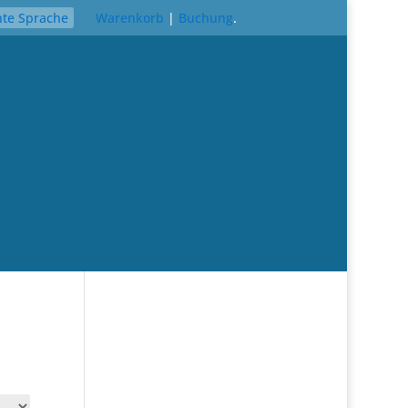
hte Sprache
Warenkorb
|
Buchung
.